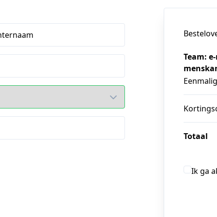
Bestelov
hternaam
Team: e
menskan
Eenmali
Kortings
Totaal
Ik ga 