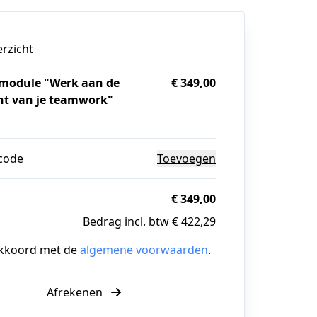
erzicht
-module "Werk aan de
€ 349,00
t van je teamwork"
g
code
Toevoegen
€ 349,00
Bedrag incl. btw € 422,29
akkoord met de
algemene voorwaarden
.
Afrekenen